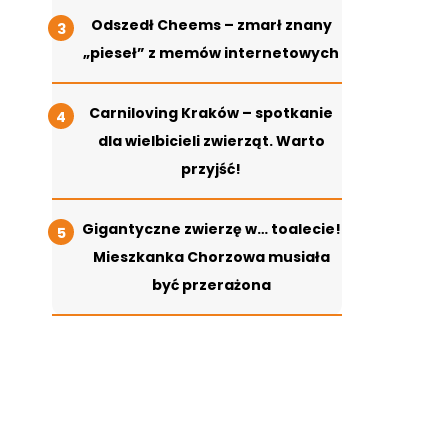
Odszedł Cheems – zmarł znany
„pieseł” z memów internetowych
Carniloving Kraków – spotkanie
dla wielbicieli zwierząt. Warto
przyjść!
Gigantyczne zwierzę w… toalecie!
Mieszkanka Chorzowa musiała
być przerażona