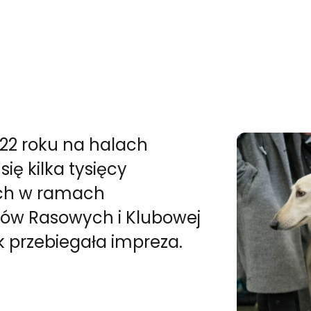
022 roku na halach
ię kilka tysięcy
ych w ramach
ów Rasowych i Klubowej
k przebiegała impreza.