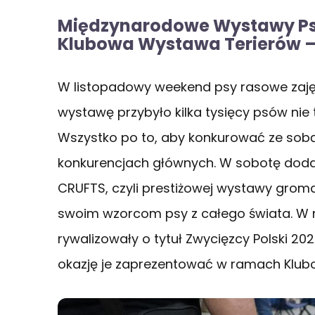
Międzynarodowe Wystawy Psó
Klubowa Wystawa Terierów –
W listopadowy weekend psy rasowe zajęł
wystawę przybyło kilka tysięcy psów nie ty
Wszystko po to, aby konkurować ze sob
konkurencjach głównych. W sobotę dod
CRUFTS, czyli prestiżowej wystawy gromad
swoim wzorcom psy z całego świata. W 
rywalizowały o tytuł Zwycięzcy Polski 20
okazję je zaprezentować w ramach Klub