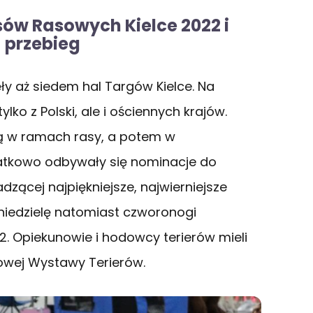
w Rasowych Kielce 2022 i
 przebieg
y aż siedem hal Targów Kielce. Na
lko z Polski, ale i ościennych krajów.
ą w ramach rasy, a potem w
atkowo odbywały się nominacje do
zącej najpiękniejsze, najwierniejsze
niedzielę natomiast czworonogi
22. Opiekunowie i hodowcy terierów mieli
owej Wystawy Terierów.