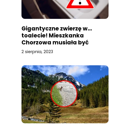
Gigantyczne zwierzę w…
toalecie! Mieszkanka
Chorzowa musiała być
przerażona
2 sierpnia, 2023