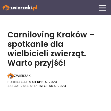
Przejdź
MENU
do
treści
Carniloving Kraków –
spotkanie dla
wielbicieli zwierząt.
Warto przyjść!
ZWIERZAKI
PUBLIKACJA:
9 SIERPNIA, 2023
AKTUALIZACJA:
17 LISTOPADA, 2023