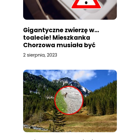
Gigantyczne zwierzę w…
toalecie! Mieszkanka
Chorzowa musiała być
przerażona
2 sierpnia, 2023