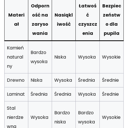
Odporn
Łatwoś
Bezpiec
Materi
ość na
Nasiąkl
ć
zeństw
ał
zaryso
iwość
czyszcz
o dla
wania
enia
pupila
Kamień
Bardzo
natural
Niska
Wysoka
Wysokie
wysoka
ny
Drewno
Niska
Wysoka
Średnia
Średnie
Laminat
Średnia
Średnia
Wysoka
Średnie
Stal
Bardzo
Bardzo
nierdze
Wysoka
Wysokie
niska
wysoka
wna