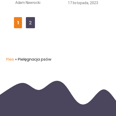
Adam Nawrocki
17 listopada, 2023
Page
Page
1
2
Pies
»
Pielęgnacja psów