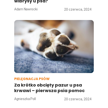
wibrysy u psa?
Adam Nawrocki
20 czerwca, 2024
PIELĘGNACJA PSÓW
Za krótko obcięty pazur u psa
krwawi – pierwsza psia pomoc
Agnieszka Poll
20 czerwca, 2024