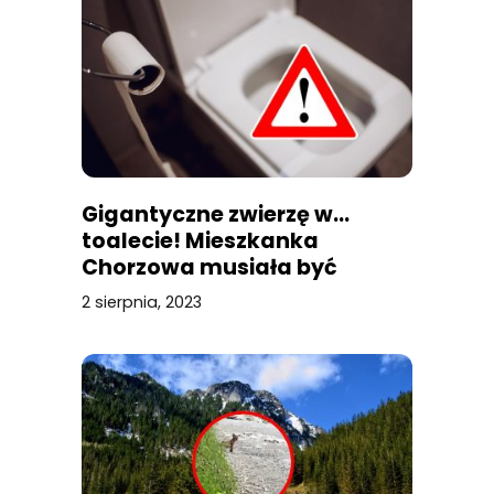
Gigantyczne zwierzę w…
toalecie! Mieszkanka
Chorzowa musiała być
przerażona
2 sierpnia, 2023