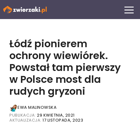
Przejdź
MENU
do
treści
Łódź pionierem
ochrony wiewiórek.
Powstał tam pierwszy
w Polsce most dla
rudych gryzoni
EWA MALINOWSKA
PUBLIKACJA:
29 KWIETNIA, 2021
AKTUALIZACJA:
17 LISTOPADA, 2023