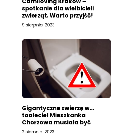
Carniloving Kraków –
spotkanie dla wielbicieli
zwierząt. Warto przyjść!
9 sierpnia, 2023
Gigantyczne zwierzę w…
toalecie! Mieszkanka
Chorzowa musiała być
przerażona
2 sierpnia, 2023