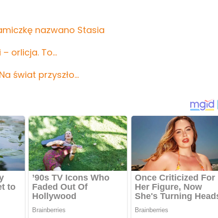
amiczkę nazwano Stasia
– orlicja. To…
a świat przyszło…