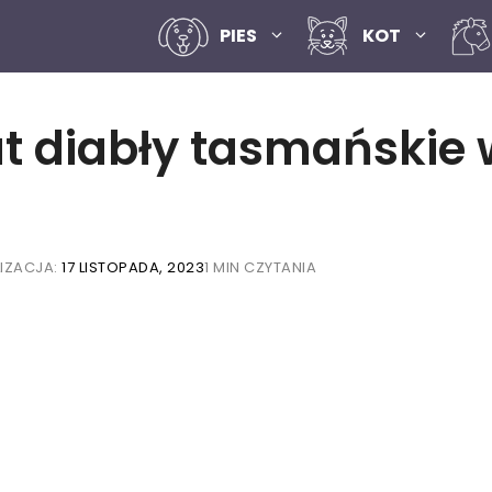
PIES
KOT
at diabły tasmańskie 
IZACJA:
17 LISTOPADA, 2023
1 MIN CZYTANIA