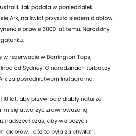
stralii. Jak podała w poniedziałek
ie Ark, na świat przyszło siedem diabłów
ynencie prawie 3000 lat temu. Narodziny
 gatunku.
ę w rezerwacie w Barrington Tops,
ółnoc od Sydney. O narodzinach torbaczy
Ark za pośrednictwem Instagrama:
 10 lat, aby przywrócić diabły naturze
uda im się utworzyć zrównoważoną
aż nadszedł czas, aby wkroczyć i
diabłów. I cóż to była za chwila!”.