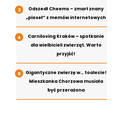
Odszedł Cheems – zmarł znany
„pieseł” z memów internetowych
Carniloving Kraków – spotkanie
dla wielbicieli zwierząt. Warto
przyjść!
Gigantyczne zwierzę w… toalecie!
Mieszkanka Chorzowa musiała
być przerażona