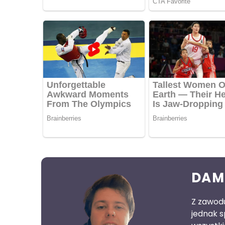
DAM
Z zawodu
jednak s