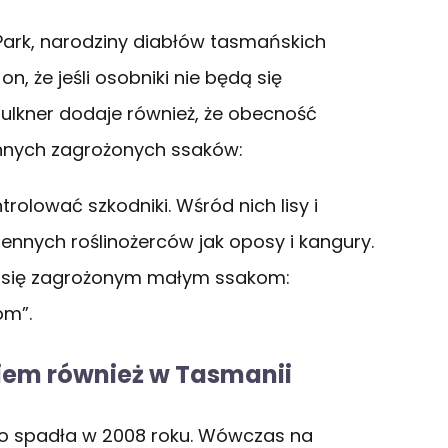
Park, narodziny diabłów tasmańskich
n, że jeśli osobniki nie będą się
aulkner dodaje również, że obecność
innych zagrożonych ssaków:
rolować szkodniki. Wśród nich lisy i
zennych roślinożerców jak oposy i kangury.
ać się zagrożonym małym ssakom:
om”.
iem również w Tasmanii
co spadła w 2008 roku. Wówczas na