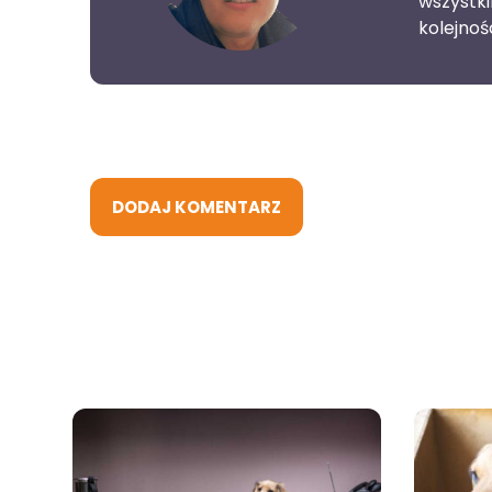
wszystk
kolejnoś
DODAJ KOMENTARZ