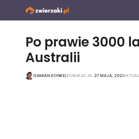
Przejdź
do
treści
Po prawie 3000 l
Australii
DAMIAN KONKEL
PUBLIKACJA:
27 MAJA, 2021
AKTUAL