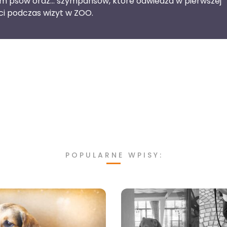
im psów oraz… szympansów, które odwiedza w pierwszej
ci podczas wizyt w ZOO.
POPULARNE WPISY: