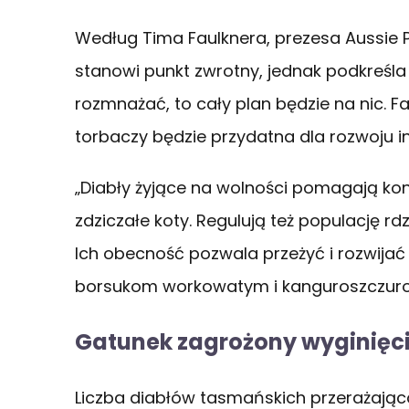
Według Tima Faulknera, prezesa Aussie 
stanowi punkt zwrotny, jednak podkreśla o
rozmnażać, to cały plan będzie na nic. F
torbaczy będzie przydatna dla rozwoju 
„Diabły żyjące na wolności pomagają kont
zdziczałe koty. Regulują też populację rd
Ich obecność pozwala przeżyć i rozwij
borsukom workowatym i kanguroszczur
Gatunek zagrożony wyginięc
Liczba diabłów tasmańskich przerażają