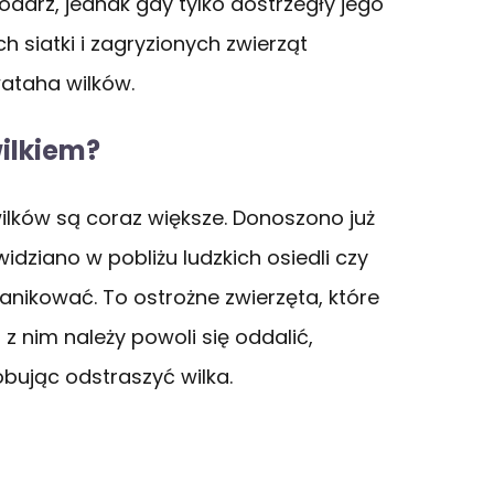
darz, jednak gdy tylko dostrzegły jego
h siatki i zagryzionych zwierząt
wataha wilków.
wilkiem?
ilków są coraz większe. Donoszono już
idziano w pobliżu ludzkich osiedli czy
anikować. To ostrożne zwierzęta, które
z nim należy powoli się oddalić,
óbując odstraszyć wilka.