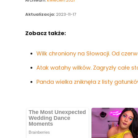
Archiwum:
kwiecień 2021
Aktualizacja:
2023-11-17
Zobacz także:
Wilk chroniony na Słowacji. Od czer
Atak watahy wilków. Zagryzły całe sta
Panda wielka zniknęła z listy gatun