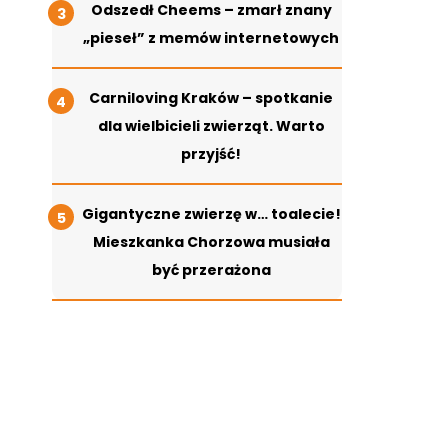
Odszedł Cheems – zmarł znany
„pieseł” z memów internetowych
Carniloving Kraków – spotkanie
dla wielbicieli zwierząt. Warto
przyjść!
Gigantyczne zwierzę w… toalecie!
Mieszkanka Chorzowa musiała
być przerażona