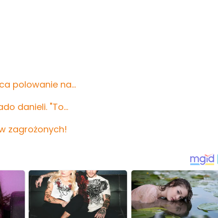
wca polowanie na…
do danieli. "To…
ków zagrożonych!