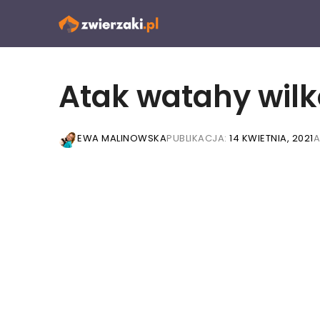
Przejdź
do
treści
Atak watahy wil
EWA MALINOWSKA
PUBLIKACJA:
14 KWIETNIA, 2021
A