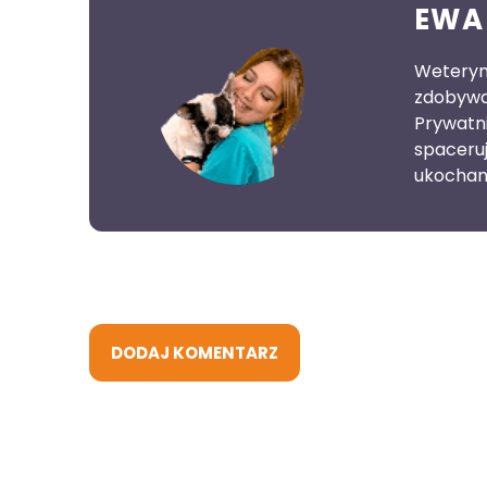
EWA
Weteryna
zdobywa 
Prywatn
spaceruj
ukochan
DODAJ KOMENTARZ