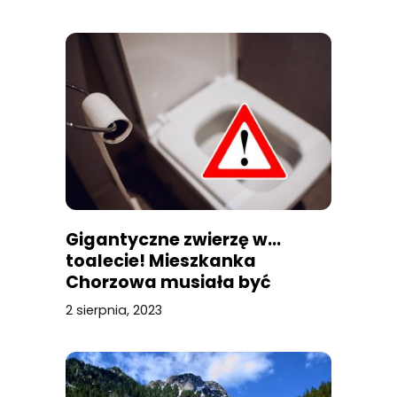
Gigantyczne zwierzę w…
toalecie! Mieszkanka
Chorzowa musiała być
przerażona
2 sierpnia, 2023