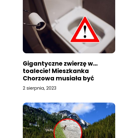
Gigantyczne zwierzę w…
toalecie! Mieszkanka
Chorzowa musiała być
przerażona
2 sierpnia, 2023