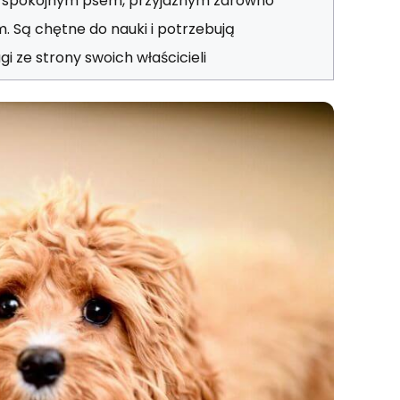
 spokojnym psem, przyjaznym zarówno
m. Są chętne do nauki i potrzebują
gi ze strony swoich właścicieli