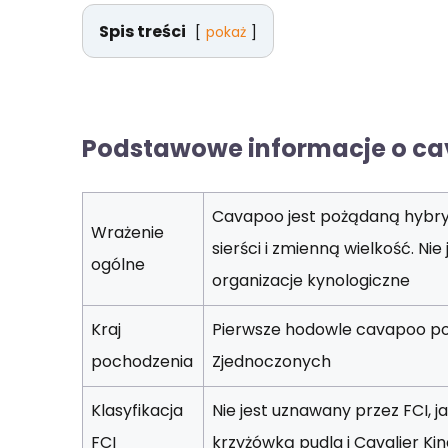
Spis treści
pokaż
Podstawowe informacje o c
Cavapoo jest pożądaną hybry
Wrażenie
sierści i zmienną wielkość. Ni
ogólne
organizacje kynologiczne
Kraj
Pierwsze hodowle cavapoo poja
pochodzenia
Zjednoczonych
Klasyfikacja
Nie jest uznawany przez FCI, 
FCI
krzyżówką pudla i Cavalier Ki