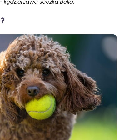
– kędzierzawa suczka Bella.
o?