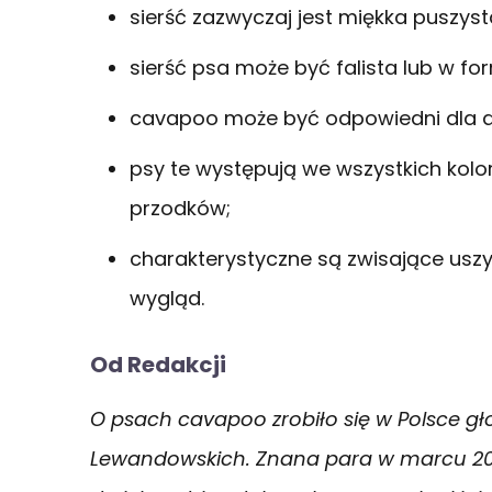
sierść zazwyczaj jest miękka puszyst
sierść psa może być falista lub w fo
cavapoo może być odpowiedni dla a
psy te występują we wszystkich kol
przodków;
charakterystyczne są zwisające usz
wygląd.
Od Redakcji
O psach cavapoo zrobiło się w Polsce gł
Lewandowskich. Znana para w marcu 20