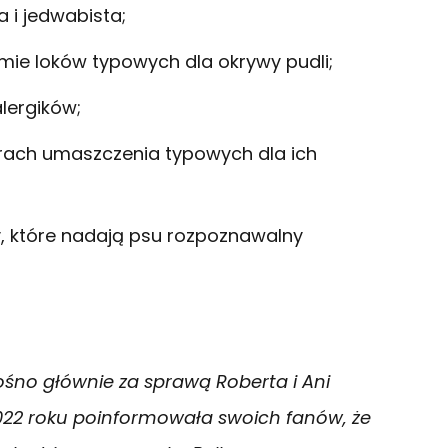
a i jedwabista;
rmie loków typowych dla okrywy pudli;
lergików;
orach umaszczenia typowych dla ich
y, które nadają psu rozpoznawalny
ośno głównie za sprawą Roberta i Ani
22 roku poinformowała swoich fanów, że