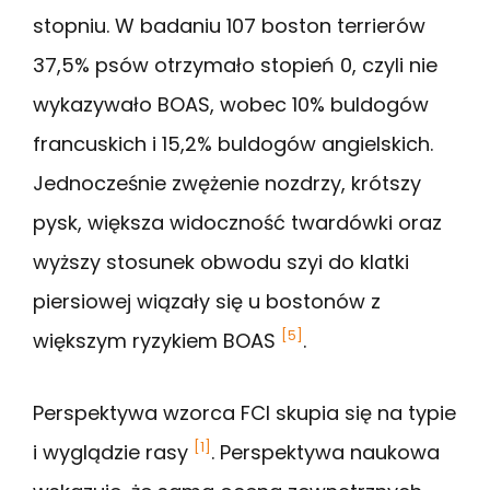
stopniu. W badaniu 107 boston terrierów
37,5% psów otrzymało stopień 0, czyli nie
wykazywało BOAS, wobec 10% buldogów
francuskich i 15,2% buldogów angielskich.
Jednocześnie zwężenie nozdrzy, krótszy
pysk, większa widoczność twardówki oraz
wyższy stosunek obwodu szyi do klatki
piersiowej wiązały się u bostonów z
[5]
większym ryzykiem BOAS
.
Perspektywa wzorca FCI skupia się na typie
[1]
i wyglądzie rasy
. Perspektywa naukowa