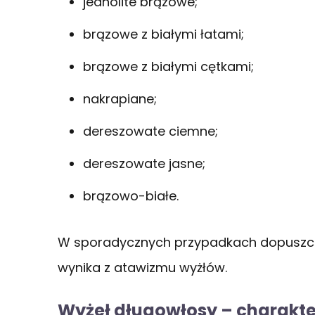
jednolite brązowe;
brązowe z białymi łatami;
brązowe z białymi cętkami;
nakrapiane;
dereszowate ciemne;
dereszowate jasne;
brązowo-białe.
W sporadycznych przypadkach dopuszcza
wynika z atawizmu wyżłów.
Wyżeł długowłosy – charakte