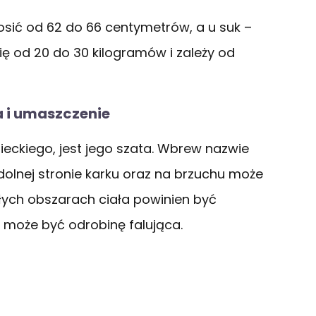
sić od 62 do 66 centymetrów, a u suk –
 od 20 do 30 kilogramów i zależy od
a i umaszczenie
eckiego, jest jego szata. Wbrew nazwie
, dolnej stronie karku oraz na brzuchu może
łych obszarach ciała powinien być
 i może być odrobinę falująca.