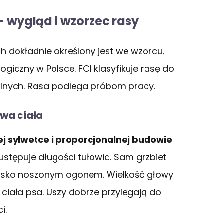
 wygląd i wzorzec rasy
 dokładnie określony jest we wzorcu,
ogiczny w Polsce. FCI klasyfikuje rasę do
entalnych. Rasa podlega próbom pracy.
wa ciała
ej sylwetce i proporcjonalnej budowie
ustępuje długości tułowia. Sam grzbiet
i nisko noszonym ogonem. Wielkość głowy
iała psa. Uszy dobrze przylegają do
ci.