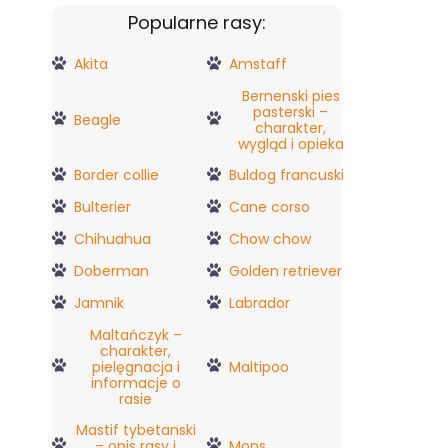
Popularne rasy:
Akita
Amstaff
Bernenski pies
pasterski –
Beagle
charakter,
wygląd i opieka
Border collie
Buldog francuski
Bulterier
Cane corso
Chihuahua
Chow chow
Doberman
Golden retriever
Jamnik
Labrador
Maltańczyk –
charakter,
pielęgnacja i
Maltipoo
informacje o
rasie
Mastif tybetanski
– opis rasy i
Mops