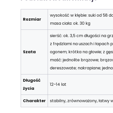
wysokość w kłębie: suki od 58 d
Rozmiar
masa ciała: ok. 30 kg
sierść: ok. 3,5 cm długości na gr
z frędzlami na uszach i łapach 
Szata
ogonem; krótka na głowie; z gę
maść: jednolite brązowe; brązow
dereszowate; nakrapiane; jedno
Długość
12–14 lat
życia
Charakter
stabilny, zrównoważony, łatwy w 