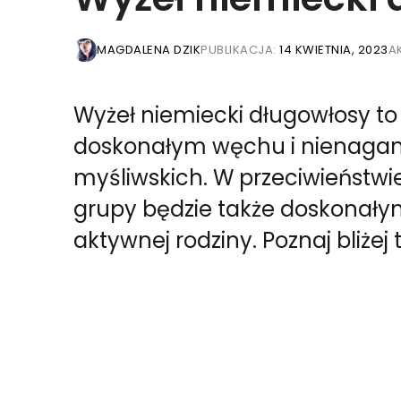
MAGDALENA DZIK
PUBLIKACJA:
14 KWIETNIA, 2023
A
Wyżeł niemiecki długowłosy to 
doskonałym węchu i nienaga
myśliwskich. W przeciwieństwie 
grupy będzie także doskonały
aktywnej rodziny. Poznaj bliże