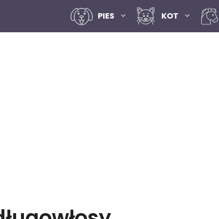
PIES
KOT
długowłosy