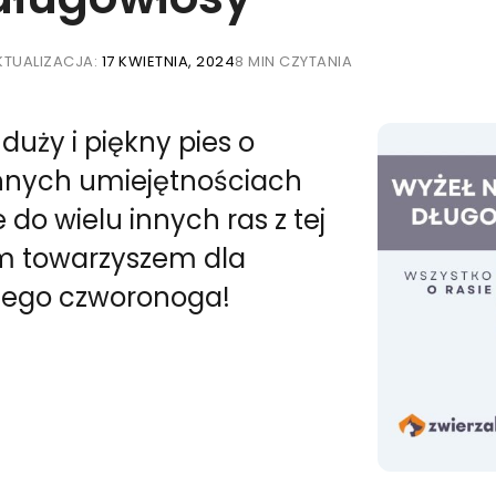
KTUALIZACJA:
17 KWIETNIA, 2024
8 MIN CZYTANIA
duży i piękny pies o
nnych umiejętnościach
do wielu innych ras z tej
m towarzyszem dla
j tego czworonoga!