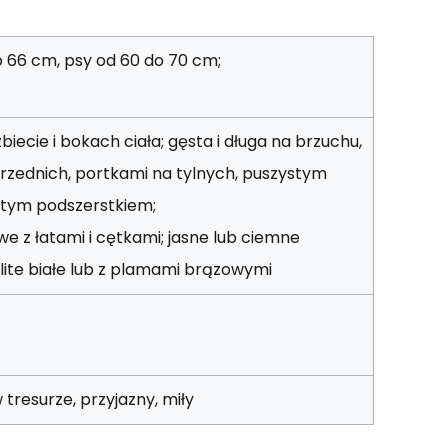
o 66 cm, psy od 60 do 70 cm;
zbiecie i bokach ciała; gęsta i długa na brzuchu,
przednich, portkami na tylnych, puszystym
stym podszerstkiem;
e z łatami i cętkami; jasne lub ciemne
lite białe lub z plamami brązowymi
tresurze, przyjazny, miły