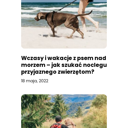
Wczasy i wakacje z psem nad
morzem – jak szukać noclegu
przyjaznego zwierzętom?
Porady dotyczące
18 maja, 2022
podróżowania z pupilem