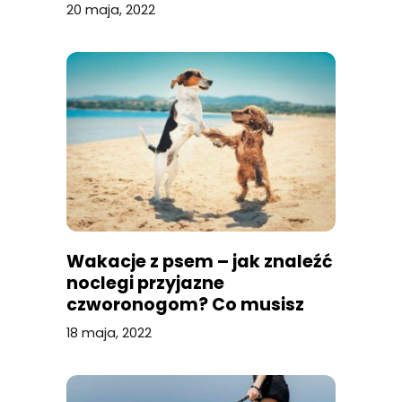
20 maja, 2022
Wakacje z psem – jak znaleźć
noclegi przyjazne
czworonogom? Co musisz
wiedzieć jako właściciel,
18 maja, 2022
planując wczasy z psem