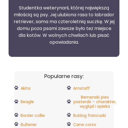
Studentka weterynarii, której największą
miłością są psy. Jej ulubiona rasa to labrador
retriever, sama ma czteroletnią suczkę. W jej
domu poza psami zawsze było też miejsce
dla kotów. W wolnych chwilach lub pisać
opowiadania.
Popularne rasy:
Akita
Amstaff
Bernenski pies
Beagle
pasterski – charakter,
wygląd i opieka
Border collie
Buldog francuski
Bulterier
Cane corso