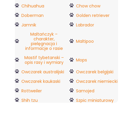
Chihuahua
Chow chow
Doberman
Golden retriever
Jamnik
Labrador
Maltańczyk –
charakter,
Maltipoo
pielęgnacja i
informacje o rasie
Mastif tybetanski –
Mops
opis rasy i wymiary
Owczarek australijski
Owczarek belgijski
Owczarek kaukaski
Owczarek niemiecki
Rottweiler
Samojed
Shih tzu
Szpic miniaturowy