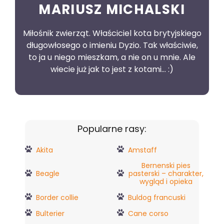
MARIUSZ MICHALSKI
Miłośnik zwierząt. Właściciel kota brytyjskiego
długowłosego o imieniu Dyzio. Tak właściwie,
to ja u niego mieszkam, a nie on u mnie. Ale
wiecie już jak to jest z kotami... :)
Popularne rasy:
Akita
Amstaff
Bernenski pies
Beagle
pasterski – charakter,
wygląd i opieka
Border collie
Buldog francuski
Bulterier
Cane corso