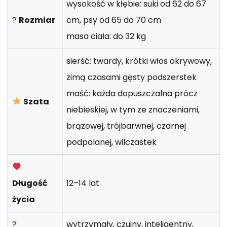
wysokość w kłębie: suki od 62 do 67
?
Rozmiar
cm, psy od 65 do 70 cm
masa ciała: do 32 kg
sierść: twardy, krótki włos okrywowy,
zimą czasami gęsty podszerstek
maść: każda dopuszczalna prócz
Szata
niebieskiej, w tym ze znaczeniami,
brązowej, trójbarwnej, czarnej
podpalanej, wilczastek
Długość
12–14 lat
życia
?
wytrzymały, czujny, inteligentny,