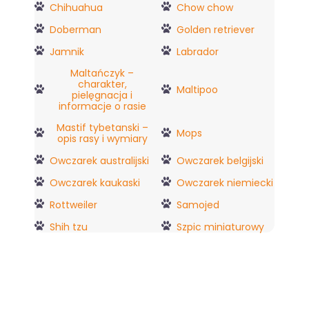
Chihuahua
Chow chow
Doberman
Golden retriever
Jamnik
Labrador
Maltańczyk –
charakter,
Maltipoo
pielęgnacja i
informacje o rasie
Mastif tybetanski –
Mops
opis rasy i wymiary
Owczarek australijski
Owczarek belgijski
Owczarek kaukaski
Owczarek niemiecki
Rottweiler
Samojed
Shih tzu
Szpic miniaturowy