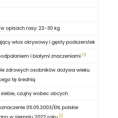
w opisach rasy: 22-30 kg
gający włos okrywowy i gęsty podszerstek
[1]
podpalaniem i białymi znaczeniami
wiele zdrowych osobników dożywa wieku
cego tę średnią
siebie, czujny wobec obcych
 oznaczenie 05.05.2003/EN; polskie
[1]
ano w sierpniu 2022 roku