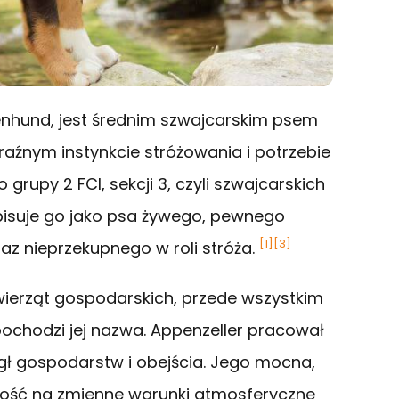
nenhund, jest średnim szwajcarskim psem
źnym instynkcie stróżowania i potrzebie
grupy 2 FCI, sekcji 3, czyli szwajcarskich
opisuje go jako psa żywego, pewnego
[1]
[3]
az nieprzekupnego w roli stróża.
ierząt gospodarskich, przede wszystkim
pochodzi jej nazwa. Appenzeller pracował
egł gospodarstw i obejścia. Jego mocna,
ość na zmienne warunki atmosferyczne