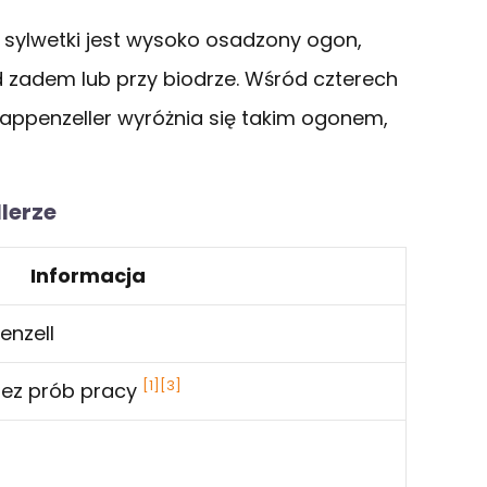
sylwetki jest wysoko osadzony ogon,
d zadem lub przy biodrze. Wśród czterech
 appenzeller wyróżnia się takim ogonem,
lerze
Informacja
enzell
[1]
[3]
 bez prób pracy