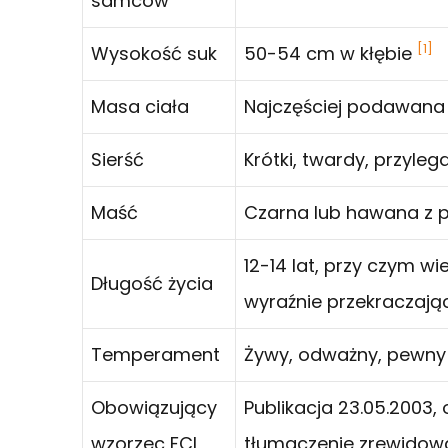
samców
[1]
Wysokość suk
50-54 cm w kłębie
Masa ciała
Najczęściej podawana 
Sierść
Krótki, twardy, przyle
Maść
Czarna lub hawana z 
12-14 lat, przy czym 
Długość życia
wyraźnie przekraczają
Temperament
Żywy, odważny, pewny 
Obowiązujący
Publikacja 23.05.2003,
wzorzec FCI
tłumaczenie zrewidow