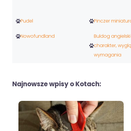
Pudel
Pinczer miniatu
Nowofundland
Buldog angielski
charakter, wyglą
wymagania
Najnowsze wpisy o Kotach: