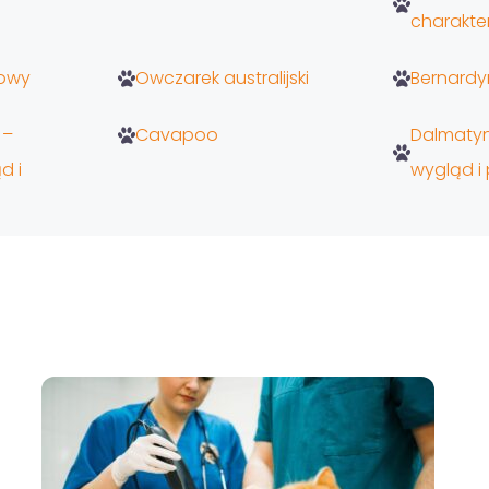
charakter
rowy
Owczarek australijski
Bernardy
 –
Cavapoo
Dalmatyn
d i
wygląd i 