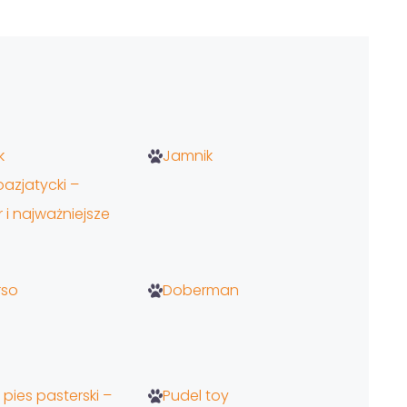
k
Jamnik
azjatycki –
 i najważniejsze
rso
Doberman
 pies pasterski –
Pudel toy