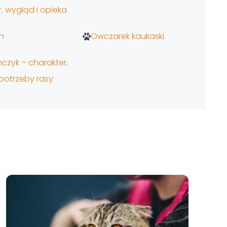
, wygląd i opieka
n
Owczarek kaukaski
czyk – charakter,
potrzeby rasy