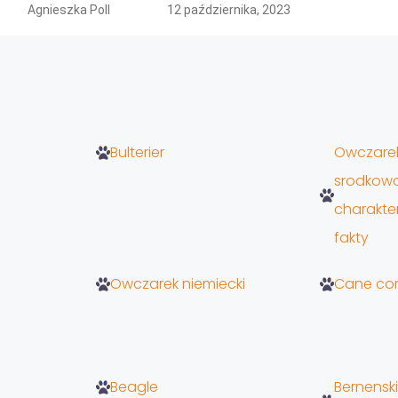
Agnieszka Poll
12 października, 2023
Bulterier
Owczare
srodkowo
charakter
fakty
Owczarek niemiecki
Cane co
Beagle
Bernenski