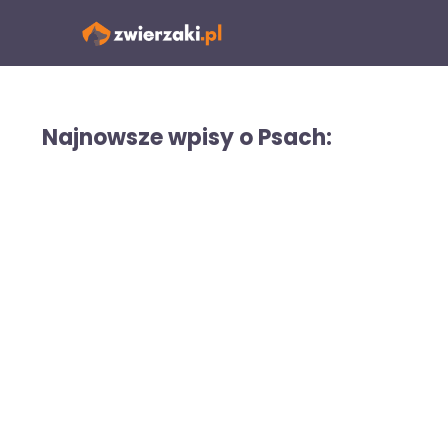
Przejdź
do
treści
Najnowsze wpisy o Psach: