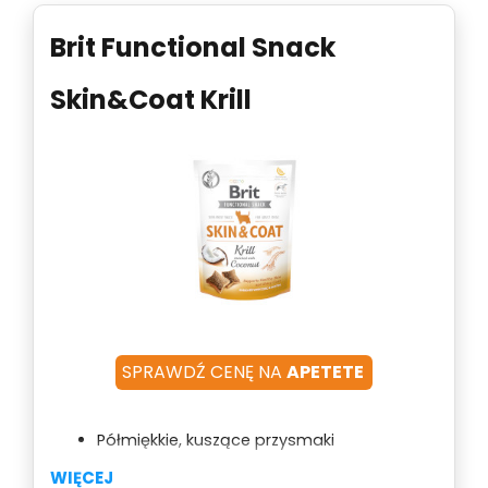
Brit Functional Snack
Skin&Coat Krill
SPRAWDŹ CENĘ NA
APETETE
Półmiękkie, kuszące przysmaki
Z krylem i kwasami omega-3
WIĘCEJ