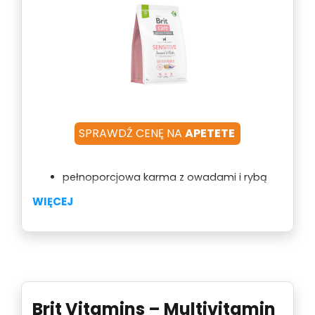
SPRAWDŹ CENĘ NA
APETETE
pełnoporcjowa karma z owadami i rybą
minimalizacja ryzyka niepożądanych
WIĘCEJ
reakcji
bez dodatku tłuszczu z kurczaka
Brit Vitamins – Multivitamin