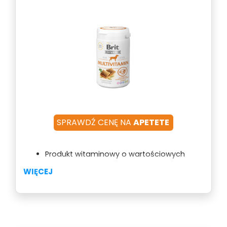
SPRAWDŹ CENĘ NA
APETETE
Produkt witaminowy o wartościowych
składnikach
WIĘCEJ
Wsparcie kondycji i zdrowia psa
Forma apetycznych, półmiękkich
przysmaków