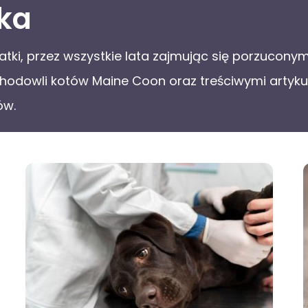
ka
tki, przez wszystkie lata zajmując się porzuconymi
odowli kotów Maine Coon oraz treściwymi artykuła
ów.