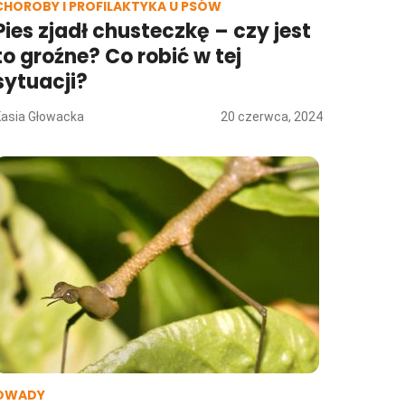
CHOROBY I PROFILAKTYKA U PSÓW
Pies zjadł chusteczkę – czy jest
to groźne? Co robić w tej
sytuacji?
Kasia Głowacka
20 czerwca, 2024
OWADY