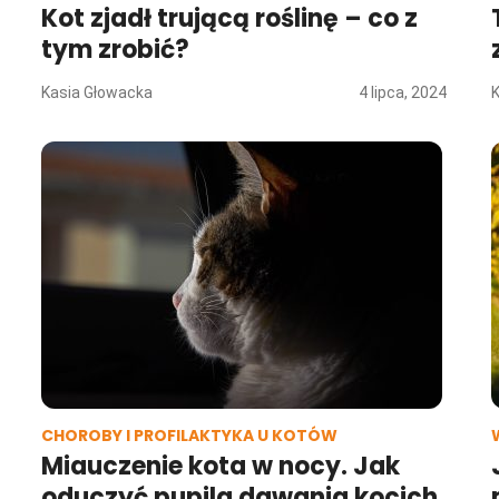
Kot zjadł trującą roślinę – co z
tym zrobić?
Kasia Głowacka
4 lipca, 2024
CHOROBY I PROFILAKTYKA U KOTÓW
Miauczenie kota w nocy. Jak
oduczyć pupila dawania kocich