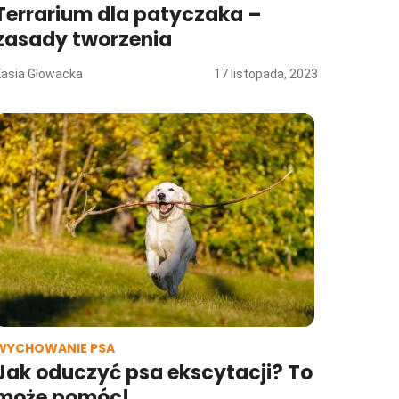
Terrarium dla patyczaka –
zasady tworzenia
Kasia Głowacka
17 listopada, 2023
WYCHOWANIE PSA
Jak oduczyć psa ekscytacji? To
może pomóc!