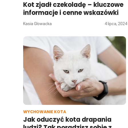
Kot zjadł czekoladę – kluczowe
informacje i cenne wskazówki
Kasia Głowacka
4 lipca, 2024
WYCHOWANIE KOTA
Jak oduczyć kota drapania
ludzi? Tak poradzisz sobie z