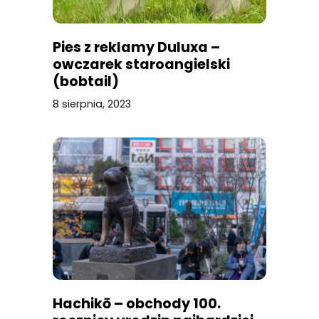
Pies z reklamy Duluxa –
owczarek staroangielski
(bobtail)
8 sierpnia, 2023
Hachikō – obchody 100.