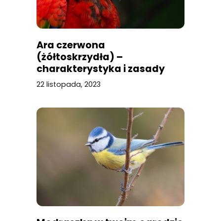
Ara czerwona
(żółtoskrzydła) –
charakterystyka i zasady
pielęgnacji
22 listopada, 2023