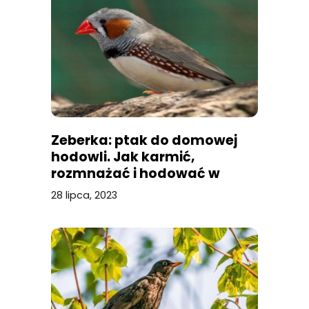
Zeberka: ptak do domowej
hodowli. Jak karmić,
rozmnażać i hodować w
klatce?
28 lipca, 2023