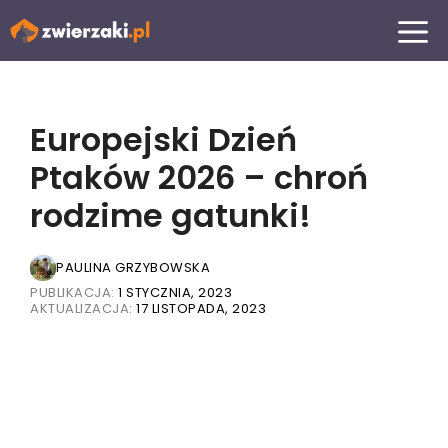
Przejdź
MENU
do
treści
Europejski Dzień
Ptaków 2026 – chroń
rodzime gatunki!
PAULINA GRZYBOWSKA
PUBLIKACJA:
1 STYCZNIA, 2023
AKTUALIZACJA:
17 LISTOPADA, 2023