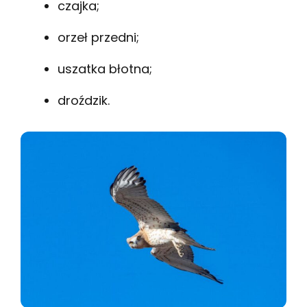
czajka;
orzeł przedni;
uszatka błotna;
droździk.