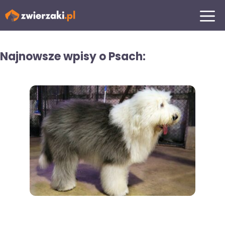
Przejdź
MENU
do
treści
Najnowsze wpisy o Psach: