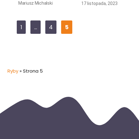
Mariusz Michalski
17 listopada, 2023
Page
Page
Page
1
…
4
5
Ryby
»
Strona 5