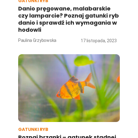
GATUNKI RYB
Danio pręgowane, malabarskie
czy lamparcie? Poznaj gatunki ryb
danio i sprawdź ich wymagania w
hodowli
Paulina Grzybowska
17 listopada, 2023
GATUNKI RYB
Poznaj brzanki – gatunek stadnej