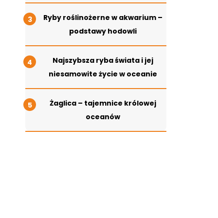
Ryby roślinożerne w akwarium –
podstawy hodowli
Najszybsza ryba świata i jej
niesamowite życie w oceanie
Żaglica – tajemnice królowej
oceanów