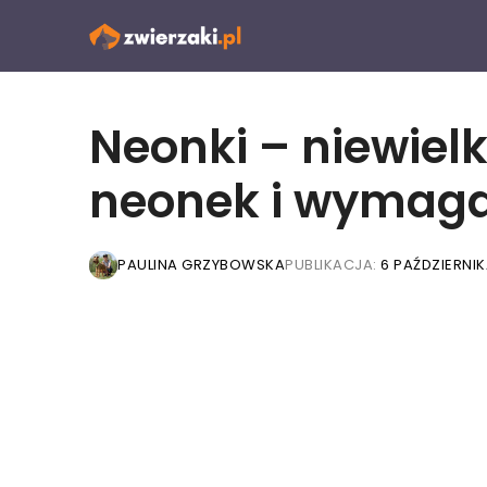
Przejdź
do
treści
Neonki – niewielk
neonek i wymaga
PAULINA GRZYBOWSKA
PUBLIKACJA:
6 PAŹDZIERNIK