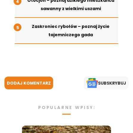
Otocjon – poznaj dzikiego mieszkańca
sawanny z wielkimi uszami
Zaskroniec rybołów – poznaj życie
tajemniczego gada
DODAJ KOMENTARZ
SUBSKRYBUJ
POPULARNE WPISY: