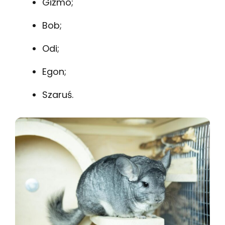
Gizmo;
Bob;
Odi;
Egon;
Szaruś.