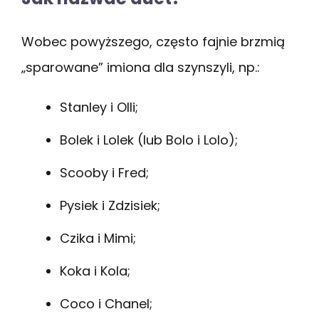
Wobec powyższego, często fajnie brzmią
„sparowane” imiona dla szynszyli, np.:
Stanley i Olli;
Bolek i Lolek (lub Bolo i Lolo);
Scooby i Fred;
Pysiek i Zdzisiek;
Czika i Mimi;
Koka i Kola;
Coco i Chanel;