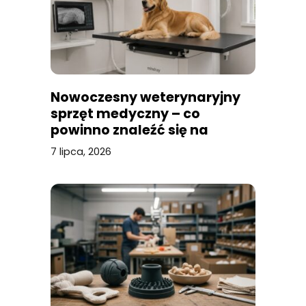
Nowoczesny weterynaryjny
sprzęt medyczny – co
powinno znaleźć się na
wyposażeniu profesjonalnej
7 lipca, 2026
kliniki?