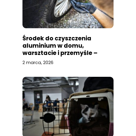
Środek do czyszczenia
aluminium w domu,
warsztacie i przemyśle –
przegląd zastosowań
2 marca, 2026