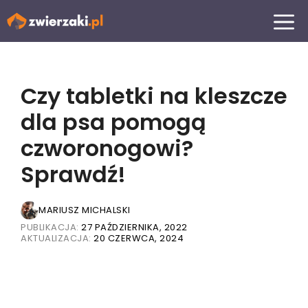
Przejdź
MENU
do
treści
Czy tabletki na kleszcze
dla psa pomogą
czworonogowi?
Sprawdź!
MARIUSZ MICHALSKI
PUBLIKACJA:
27 PAŹDZIERNIKA, 2022
AKTUALIZACJA:
20 CZERWCA, 2024