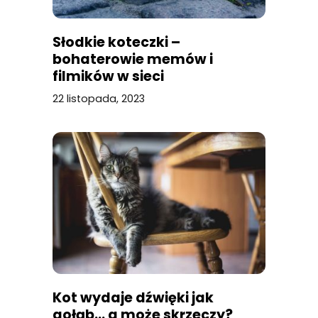
Słodkie koteczki –
bohaterowie memów i
filmików w sieci
22 listopada, 2023
Kot wydaje dźwięki jak
gołąb… a może skrzeczy?