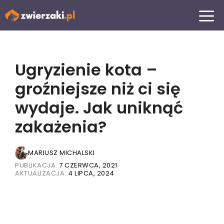
Przejdź
MENU
do
treści
Ugryzienie kota –
groźniejsze niż ci się
wydaje. Jak uniknąć
zakażenia?
MARIUSZ MICHALSKI
PUBLIKACJA:
7 CZERWCA, 2021
AKTUALIZACJA:
4 LIPCA, 2024