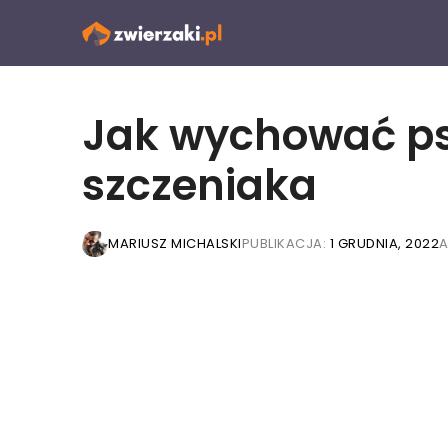
Przejdź
do
treści
Jak wychować p
szczeniaka
MARIUSZ MICHALSKI
PUBLIKACJA:
1 GRUDNIA, 2022
A