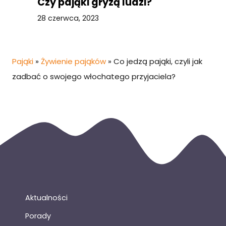
Czy pająki gryzą ludzi?
28 czerwca, 2023
Pająki
»
Żywienie pająków
»
Co jedzą pająki, czyli jak
zadbać o swojego włochatego przyjaciela?
Aktualności
Porady