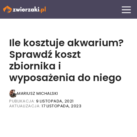
Przejdź
MENU
do
treści
Ile kosztuje akwarium?
Sprawdź koszt
zbiornika i
wyposażenia do niego
MARIUSZ MICHALSKI
PUBLIKACJA:
9 LISTOPADA, 2021
AKTUALIZACJA:
17 LISTOPADA, 2023