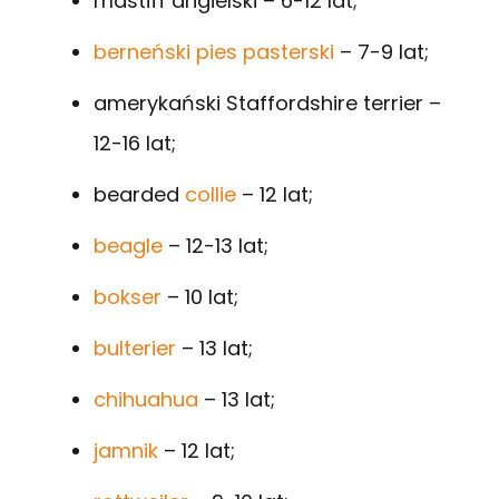
mastiff angielski – 6-12 lat;
berneński pies pasterski
– 7-9 lat;
amerykański Staffordshire terrier –
12-16 lat;
bearded
collie
– 12 lat;
beagle
– 12-13 lat;
bokser
– 10 lat;
bulterier
– 13 lat;
chihuahua
– 13 lat;
jamnik
– 12 lat;