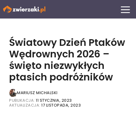
Przejdź
MENU
do
treści
Światowy Dzień Ptaków
Wędrownych 2026 –
święto niezwykłych
ptasich podróżników
MARIUSZ MICHALSKI
PUBLIKACJA:
11 STYCZNIA, 2023
AKTUALIZACJA:
17 LISTOPADA, 2023