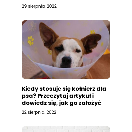
29 sierpnia, 2022
Kiedy stosuje się kołnierz dla
psa? Przeczytaj artykuł i
dowiedz się, jak go założyć
oraz który rodzaj wybrać!
22 sierpnia, 2022