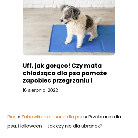
Uff, jak gorąco! Czy mata
chłodząca dla psa pomoże
zapobiec przegrzaniu i
niebezpiecznemu udarowi
16 sierpnia, 2022
cieplnemu?
Pies
»
Zabawki i akcesoria dla psa
»
Przebrania dla
psa. Halloween – tak czy nie dla ubranek?