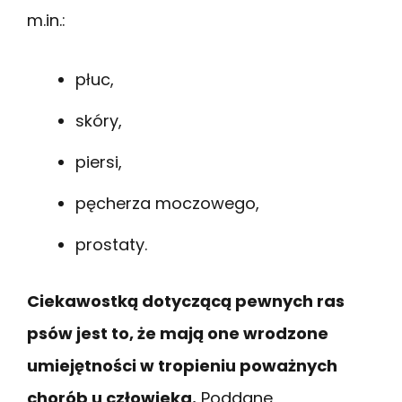
m.in.:
płuc,
skóry,
piersi,
pęcherza moczowego,
prostaty.
Ciekawostką dotyczącą pewnych ras
psów jest to, że mają one wrodzone
umiejętności w tropieniu poważnych
chorób u człowieka.
Poddane