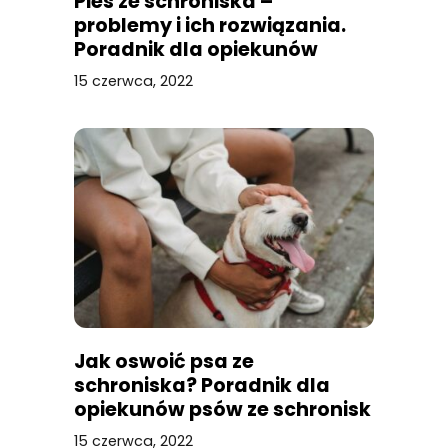
Pies ze schroniska –
problemy i ich rozwiązania.
Poradnik dla opiekunów
psów schroniskowych
15 czerwca, 2022
Jak oswoić psa ze
schroniska? Poradnik dla
opiekunów psów ze schronisk
15 czerwca, 2022