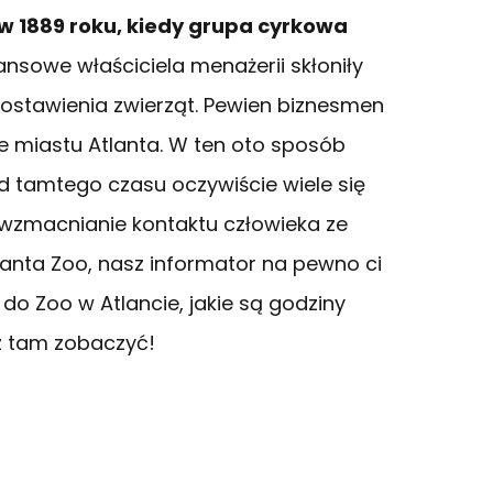
ż w 1889 roku, kiedy grupa cyrkowa
nsowe właściciela menażerii skłoniły
ostawienia zwierząt. Pewien biznesmen
e miastu Atlanta. W ten oto sposób
d tamtego czasu oczywiście wiele się
t wzmacnianie kontaktu człowieka ze
tlanta Zoo, nasz informator na pewno ci
y do Zoo w Atlancie, jakie są godziny
sz tam zobaczyć!