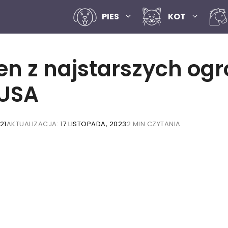
PIES
KOT
den z najstarszych og
 USA
21
AKTUALIZACJA:
17 LISTOPADA, 2023
2 MIN CZYTANIA