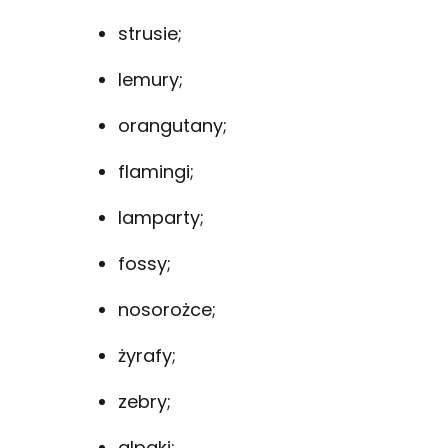
strusie;
lemury;
orangutany;
flamingi;
lamparty;
fossy;
nosorożce;
żyrafy;
zebry;
alpaki;