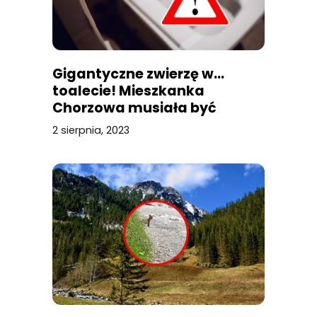
Gigantyczne zwierzę w…
toalecie! Mieszkanka
Chorzowa musiała być
przerażona
2 sierpnia, 2023