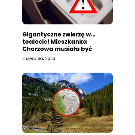
Gigantyczne zwierzę w…
toalecie! Mieszkanka
Chorzowa musiała być
przerażona
2 sierpnia, 2023