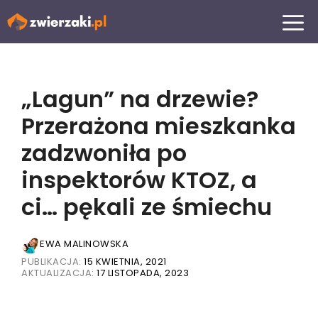
Przejdź
MENU
do
treści
„Lagun” na drzewie?
Przerażona mieszkanka
zadzwoniła po
inspektorów KTOZ, a
ci… pękali ze śmiechu
EWA MALINOWSKA
PUBLIKACJA:
15 KWIETNIA, 2021
AKTUALIZACJA:
17 LISTOPADA, 2023