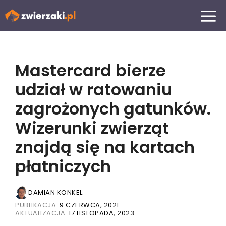
Przejdź
MENU
do
treści
Mastercard bierze
udział w ratowaniu
zagrożonych gatunków.
Wizerunki zwierząt
znajdą się na kartach
płatniczych
DAMIAN KONKEL
PUBLIKACJA:
9 CZERWCA, 2021
AKTUALIZACJA:
17 LISTOPADA, 2023