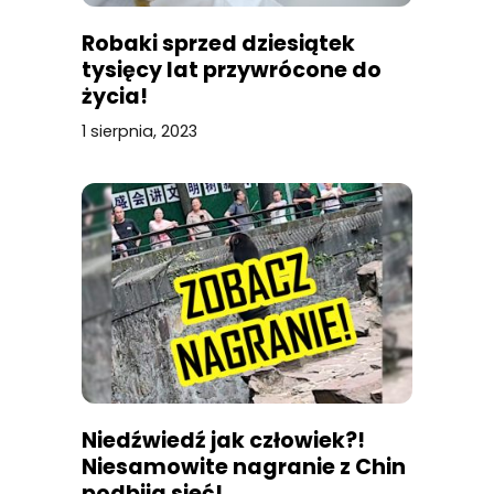
Robaki sprzed dziesiątek
tysięcy lat przywrócone do
życia!
1 sierpnia, 2023
Niedźwiedź jak człowiek?!
Niesamowite nagranie z Chin
podbija sieć!