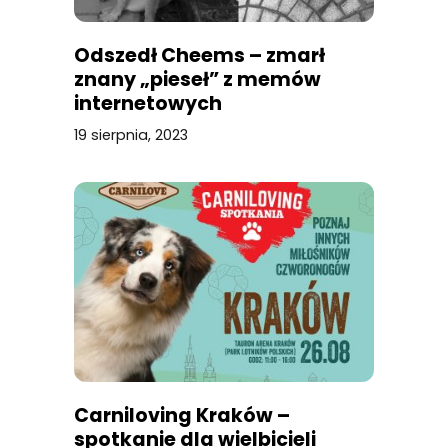
Odszedł Cheems – zmarł
znany „pieseł” z memów
internetowych
19 sierpnia, 2023
Carniloving Kraków –
spotkanie dla wielbicieli