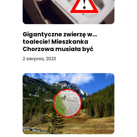
Gigantyczne zwierzę w…
toalecie! Mieszkanka
Chorzowa musiała być
przerażona
2 sierpnia, 2023