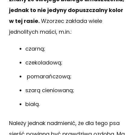
jednak to nie jedyny dopuszczalny kolor
w tej rasie.
Wzorzec zakłada wiele
jednolitych maści, m.in.:
czarną;
czekoladową;
pomarańczową;
szarą cieniowaną;
białą.
Należy jednak nadmienić, że dla tego psa
sierść powinna być prawdziwą ozdobą. Ma