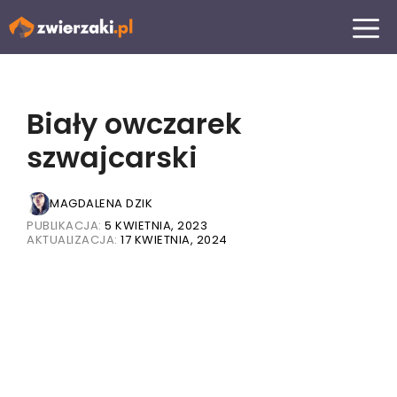
Przejdź
MENU
do
treści
Biały owczarek
szwajcarski
MAGDALENA DZIK
PUBLIKACJA:
5 KWIETNIA, 2023
AKTUALIZACJA:
17 KWIETNIA, 2024