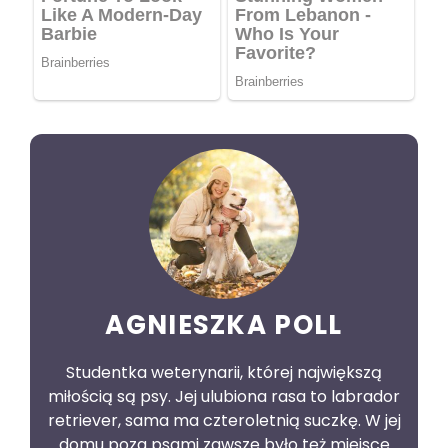
AGNIESZKA POLL
Studentka weterynarii, której największą
miłością są psy. Jej ulubiona rasa to labrador
retriever, sama ma czteroletnią suczkę. W jej
domu poza psami zawsze było też miejsce