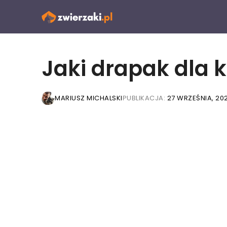
Przejdź
do
treści
Jaki drapak dla 
MARIUSZ MICHALSKI
PUBLIKACJA:
27 WRZEŚNIA, 202