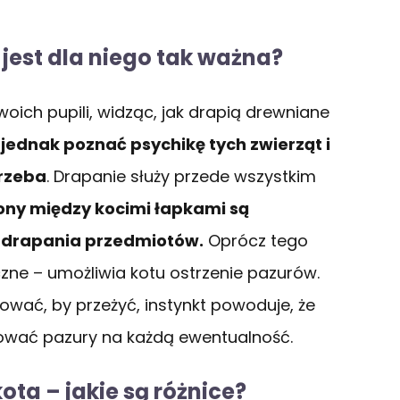
jest dla niego tak ważna?
swoich pupili, widząc, jak drapią drewniane
 jednak poznać psychikę tych zwierząt i
trzeba
. Drapanie służy przede wszystkim
ny między kocimi łapkami są
s drapania przedmiotów.
Oprócz tego
zne – umożliwia kotu ostrzenie pazurów.
ować, by przeżyć, instynkt powoduje, że
tować pazury na każdą ewentualność.
ta – jakie są różnice?