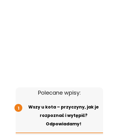
Polecane wpisy:
Wszy u kota – przyczyny, jak je
rozpoznać i wytępić?
Odpowiadamy!